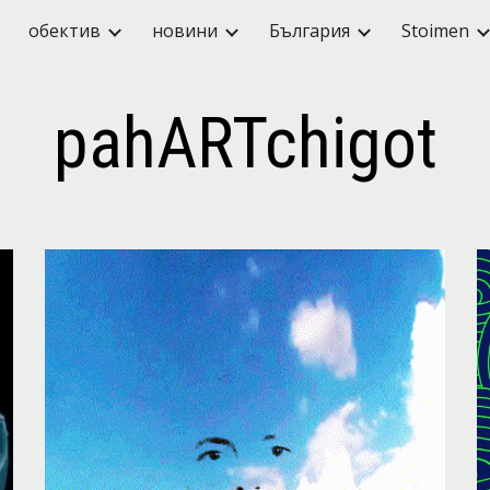
обектив
новини
България
Stoimen
ip to main content
Skip to navigat
pahARTchigot