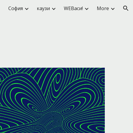
София
каузи
WEBаси!
More
ion