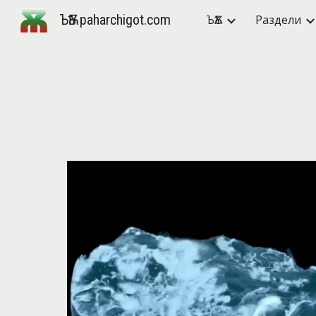
ЪѪѢ paharchigot.com
ЪѪѢ
Раздели
Sk