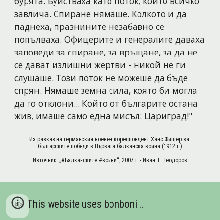
бурята. Буйстваха като поток, който всичко 
завлича. Спиране нямаше. Колкото и да 
паднеха, празнините незабавно се 
попълваха. Офицерите и генералите даваха 
заповеди за спиране, за връщане, за да не 
се дават излишни жертви - никой не ги 
слушаше. Този поток не можеше да бъде 
спрян. Нямаше земна сила, която би могла 
да го отклони... Който от българите остана 
жив, имаше само една мисъл: Цариград!"
Из разказ на германския военен кореспондент Ханс Фишер за 
българските победи в Първата балканска война (1912 г.)
Източник: „#Балканските #войни“, 2007 г. - Иван Т. Теодоров
🍬 This website uses bonboni...