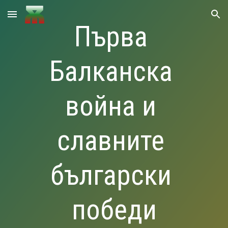
Skip to main content
Skip to navigation
Първа 
Балканска 
война и 
славните 
български 
победи