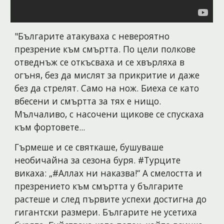
"Българите атакуваха с невероятно 
презрение към смъртта. По цели полкове 
отведнъж се откъсваха и се хвърляха в 
огъня, без да мислят за прикритие и даже 
без да стрелят. Само на нож. Биеха се като 
вбесени и смъртта за тях е нищо. 
Мълчаливо, с насочени щикове се спускаха 
към фортовете...
Гърмеше и се святкаше, бушуваше 
необичайна за сезона буря. #Турците 
викаха: „#Аллах ни наказва!“ А смелостта и 
презрението към смъртта у българите 
растеше и след първите успехи достигна до 
гигантски размери. Българите не усетиха 