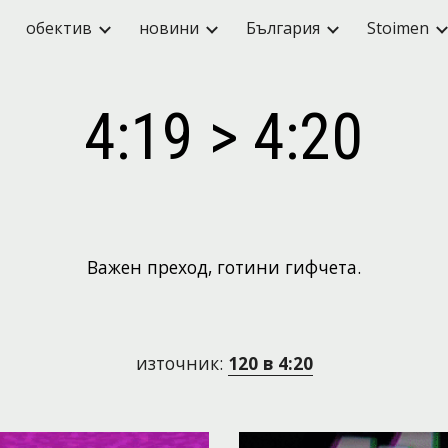
обектив
новини
България
Stoimen
ip to main content
Skip to navigat
4:19 > 4:20
Важен преход, готини гифчета.
източник: 
120 в 4:20