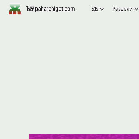
ЪѪѢ paharchigot.com
ЪѪѢ
Раздели
Sk