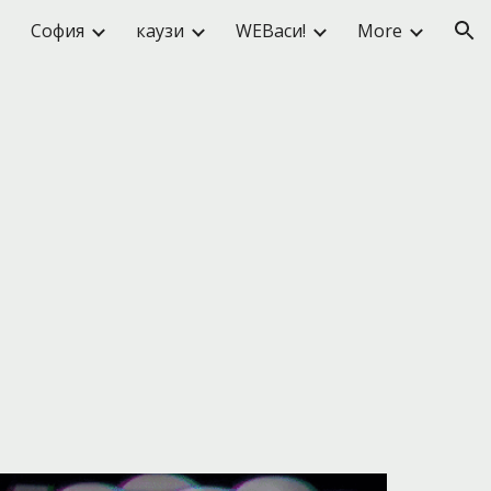
София
каузи
WEBаси!
More
ion