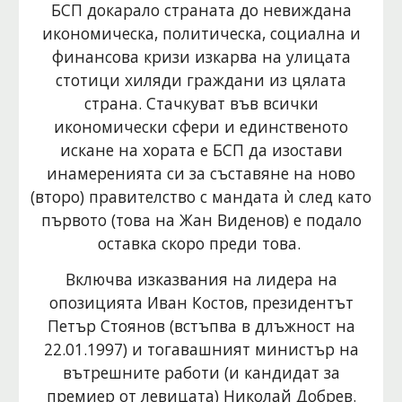
БСП докарало страната до невиждана
икономическа, политическа, социална и
финансова кризи изкарва на улицата
стотици хиляди граждани из цялата
страна. Стачкуват във всички
икономически сфери и единственото
искане на хората е БСП да изостави
инамеренията си за съставяне на ново
(второ) правителство с мандата ѝ след като
първото (това на Жан Виденов) е подало
оставка скоро преди това.
Включва изказвания на лидера на
опозицията Иван Костов, президентът
Петър Стоянов (встъпва в длъжност на
22.01.1997) и тогавашният министър на
вътрешните работи (и кандидат за
премиер от левицата) Николай Добрев.