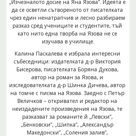
„Изчезналото досие на Яна Язова”. Идеята е 
да се осветли сътвореното от писателката 
чрез един ненатрапчив и лесно разбираем 
разказ сред учениците и студентите, тъй 
като нито една творба на Язова не се 
изучава в училище.
Калина Паскалева е избрала интересни 
събеседници: издателката д-р Виктория 
Бисерова, писателката Боряна Дукова, 
автор на роман за Язова, и 
изследователката д-р Шинка Дичева, автор 
на томче с писма на Язова. Заедно с Петър 
Величков – откривател и редактор на 
неиздадените произведения на Язова, те 
разказват за романите й „Левски”, 
„Бенковски”, „Шипка”, „Александър 
Македонски”, „Соления залив”, 