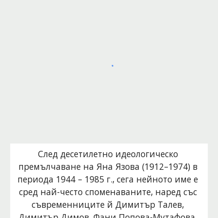
След десетилетно идеологическо 
премълчаване на Яна Язова (1912–1974) в 
периода 1944 – 1985 г., сега нейното име е 
сред най-често споменаваните, наред със 
съвременниците й Димитър Талев, 
Димитър Димов, Фани Попова-Мутафова, 