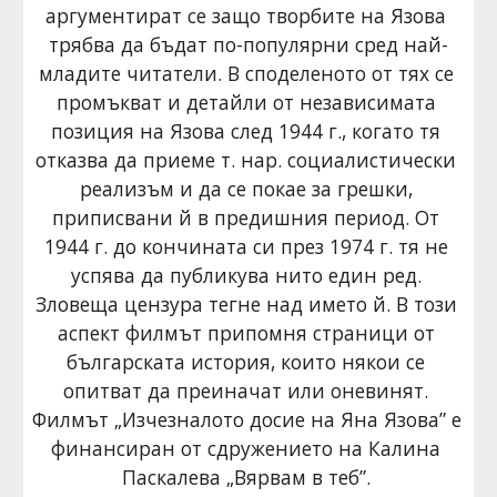
аргументират се защо творбите на Язова 
трябва да бъдат по-популярни сред най-
младите читатели. В споделеното от тях се 
промъкват и детайли от независимата 
позиция на Язова след 1944 г., когато тя 
отказва да приеме т. нар. социалистически 
реализъм и да се покае за грешки, 
приписвани й в предишния период. От 
1944 г. до кончината си през 1974 г. тя не 
успява да публикува нито един ред. 
Зловеща цензура тегне над името й. В този 
аспект филмът припомня страници от 
българската история, които някои се 
опитват да преиначат или оневинят. 
Филмът „Изчезналото досие на Яна Язова” е 
финансиран от сдружението на Калина 
Паскалева „Вярвам в теб”. 