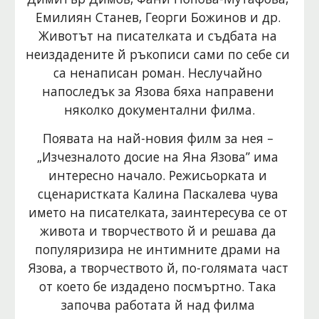
Емилиян Станев, Георги Божинов и др. 
Животът на писателката и съдбата на 
неиздадените й ръкописи сами по себе си 
са ненаписан роман. Неслучайно 
напоследък за Язова бяха направени 
няколко документални филма.
Появата на най-новия филм за нея – 
„Изчезналото досие на Яна Язова” има 
интересно начало. Режисьорката и 
сценаристката Калина Паскалева чува 
името на писателката, заинтересува се от 
живота и творчеството й и решава да 
популяризира не интимните драми на 
Язова, а творчеството й, по-голямата част 
от което бе издадено посмъртно. Така 
започва работата й над филма 